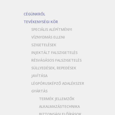
CÉGÜNKRŐL
TEVÉKENYSÉGI KÖR
SPECIÁLIS ALÉPÍTMÉNYI
VÍZNYOMÁS ELLENI
SZIGETELÉSEK
INJEKTÁLT FALSZIGETELÉS
RÉSVÁGÁSOS FALSZIGETELÉS
SÜLLYEDÉSEK, REPEDÉSEK
JAVÍTÁSA
LÉGPÓRUSKÉPZŐ ADALÉKSZER
GYÁRTÁS
TERMÉK JELLEMZŐK
ALKALMAZÁSTECHNIKA
BIZTONSÁGI ELŐÍRÁSOK